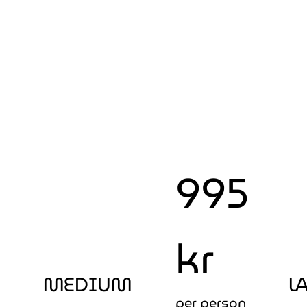
5
995
kr
MEDIUM
L
per person