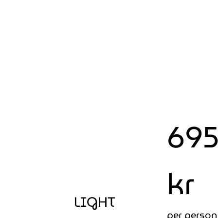
69
kr
LIGHT
per person