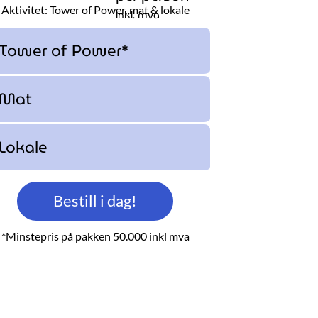
Aktivitet: Tower of Power, mat & lokale
inkl. mva
Tower of Power*
Mat
Lokale
Bestill i dag!
*Minstepris på pakken 50.000 inkl mva