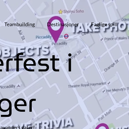
Teambuilding
Destinasjoner
Faglige spill
fest i
ger
tavangers gater!