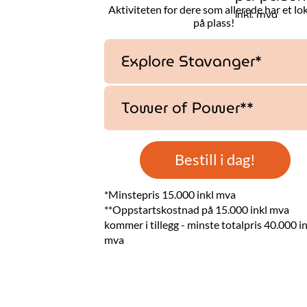
Aktiviteten for dere som allerede har et lo
inkl. mva
på plass!
Explore Stavanger*
Tower of Power**
Bestill i dag!
*Minstepris 15.000 inkl mva
**Oppstartskostnad på 15.000 inkl mva
kommer i tillegg - minste totalpris 40.000 i
mva