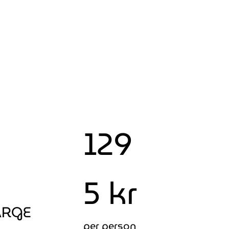
129
5 kr
ARGE
per person