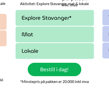
kale
Aktivitet: Explore Stavanger, mat & lokale
inkl. mva
Explore Stavanger*
Mat
Lokale
Bestill i dag!
nkl
*Minstepris på pakken er 20.000 inkl mva