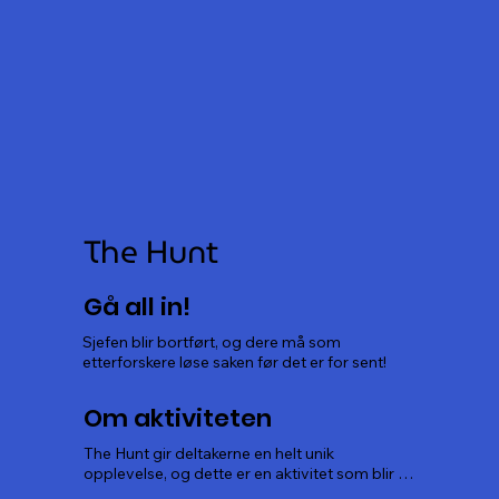
The Hunt
Gå all in!
Sjefen blir bortført, og dere må som 
etterforskere løse saken før det er for sent!
Om aktiviteten
The Hunt gir deltakerne en helt unik 
opplevelse, og dette er en aktivitet som blir 
husket i lang tid etterpå. Man får mulighet til å 