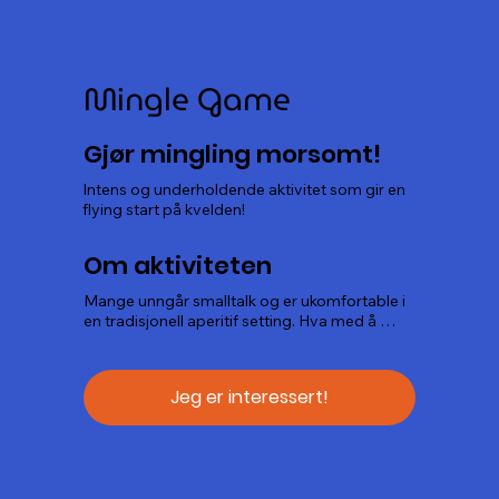
Mingle Game
Gjør mingling morsomt!
Intens og underholdende aktivitet som gir en 
flying start på kvelden!
Om aktiviteten
Mange unngår smalltalk og er ukomfortable i 
en tradisjonell aperitif setting. Hva med å 
heller gjøre minglingen til en morsom og 
energigivende opplevelse som engasjerer 
alle? På denne måten sikrer dere at 
Jeg er interessert!
deltagerne blir bedre kjente både internt i 
laget og i samhandling med de andre 
deltagerne.