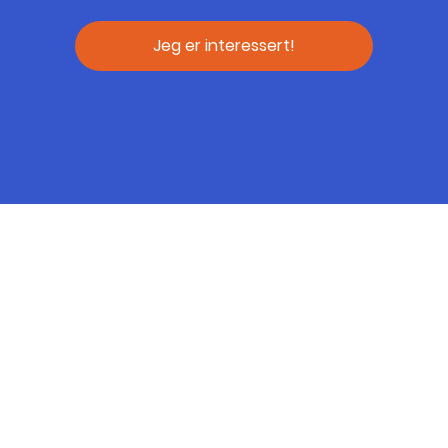
samhandle med sine kolleger på en helt annen 
måte enn man gjør i hverdagen i en setting 
Jeg er interessert!
der man får vist fram nye sider av seg selv.