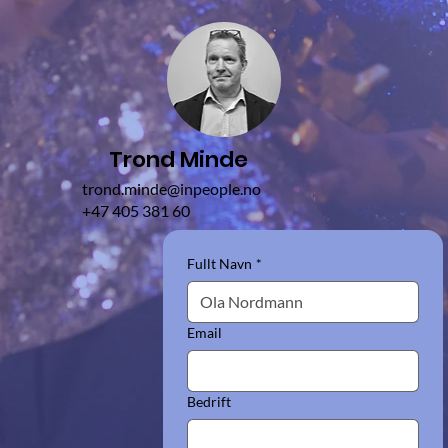
Trond Minde
trond.minde@inpeople.no
+47 405 381 60
Fullt Navn
*
Email
Bedrift