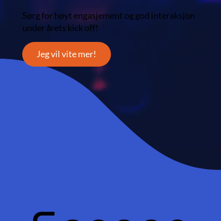
Sørg for høyt engasjement og god interaksjon
under årets kick off!
Jeg vil vite mer!