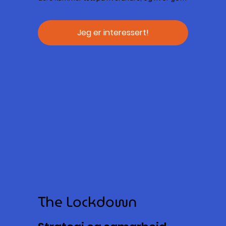
samarbeid er avgjørende for å lykkes! 
Oppdragene i spillet er svært varierte, og her 
må alle på laget bidra for å lykkes!
Jeg er interessert!
The Lockdown