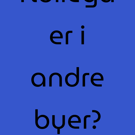
er i
andre
byer?