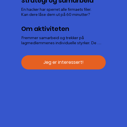
Strategi og samarbeid
En hacker har sperret alle firmaets filer.

Kan dere låse dem ut på 60 minutter?
Om aktiviteten
Fremmer samarbeid og trekker på 
lagmedlemmenes individuelle styrker. De 
beste lagene er de som forstår styrken av et 
godt samarbeid, planlegger godt og fordeler 
arbeidsoppgaver på en god måte.
Jeg er interessert!