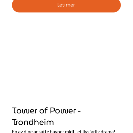
Les mer
Tower of Power -
Trondheim
En av dine ansatte havner midt i et livsfarlig drama!