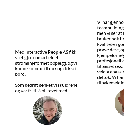
Vi har gjennomf
teambuildingsakt
men vi ser at hv
bruker nok tid på
kvaliteten god no
prøve dere, og vi
Med Interactive People AS fikk
kjempefornøyde.
vi et gjennomarbeidet,
profesjonelt org
strømlinjeformet opplegg, og vi
tilpasset oss, og
kunne komme til duk og dekket
veldig engasjere
bord.
deltok. Vi har ba
tilbakemeldinger
Som bedrift senket vi skuldrene
og var fri til å bli revet med.