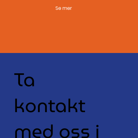
Se mer
Ta
kontakt
med oss i