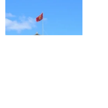
Bli kjent med kulturen og ta
viben på byen
Besøk poster i kartet og løs
oppdrag
Strategisk utfordrende