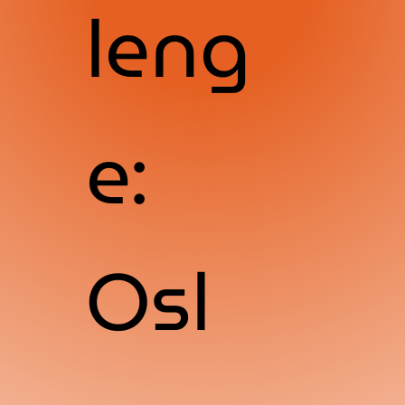
leng
e:
Osl