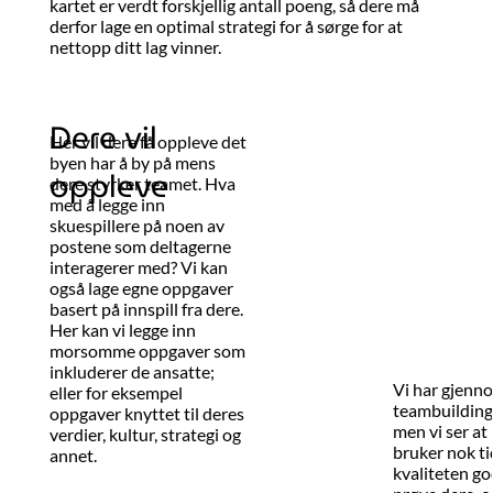
kartet er verdt forskjellig antall poeng, så dere må
derfor lage en optimal strategi for å sørge for at
nettopp ditt lag vinner.
Dere vil
Her vil dere få oppleve det
byen har å by på mens
oppleve
dere styrker teamet. Hva
med å legge inn
skuespillere på noen av
postene som deltagerne
interagerer med? Vi kan
også lage egne oppgaver
basert på innspill fra dere.
Her kan vi legge inn
morsomme oppgaver som
inkluderer de ansatte;
Vi har gjenn
eller for eksempel
teambuildings
oppgaver knyttet til deres
men vi ser at
verdier, kultur, strategi og
bruker nok tid
annet.
kvaliteten go