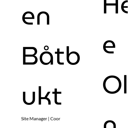
H
en
e
Båtb
O
ukt
n
Site Manager | Coor