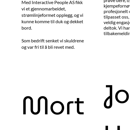
prøve dere, og
Med Interactive People AS fikk
kjempefornøy
vi et gjennomarbeidet,
profesjonelt 
strømlinjeformet opplegg, og vi
tilpasset oss,
kunne komme til duk og dekket
veldig engasj
deltok. Vi ha
bord.
tilbakemeldin
Som bedrift senket vi skuldrene
og var fri til å bli revet med.
J
Mort