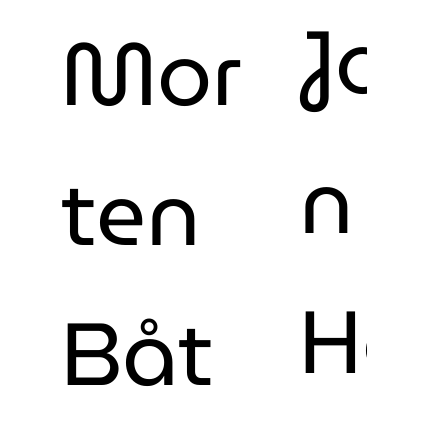
Joh
Mor
n
ten
Hel
Båt