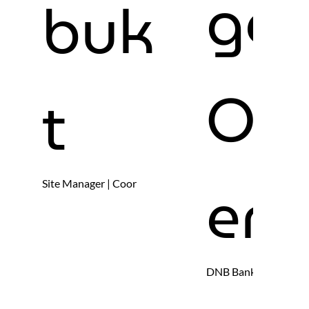
ge
buk
Ols
t
en
Site Manager | Coor
DNB Bank ASA