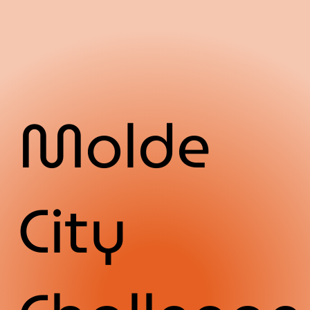
Molde
City