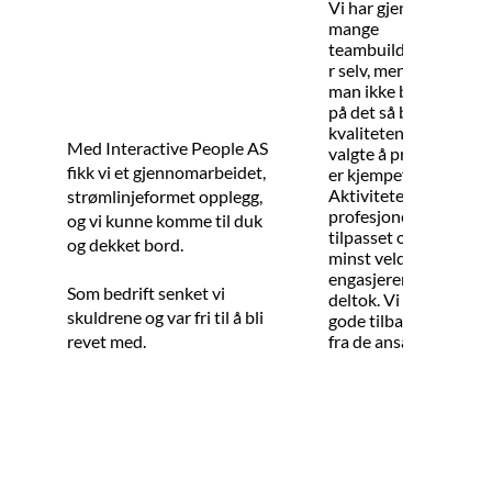
Vi har gjennomført
mange
teambuildingsaktivit
r selv, men vi ser at hv
man ikke bruker nok t
på det så blir ikke
kvaliteten god nok. Vi
Med Interactive People AS
valgte å prøve dere, og
fikk vi et gjennomarbeidet,
er kjempefornøyde.
Aktiviteten var
strømlinjeformet opplegg,
profesjonelt organiser
og vi kunne komme til duk
tilpasset oss, og ikke
og dekket bord.
minst veldig
engasjerende for de 
Som bedrift senket vi
deltok. Vi har bare fåt
skuldrene og var fri til å bli
gode tilbakemeldinge
fra de ansatte.
revet med.